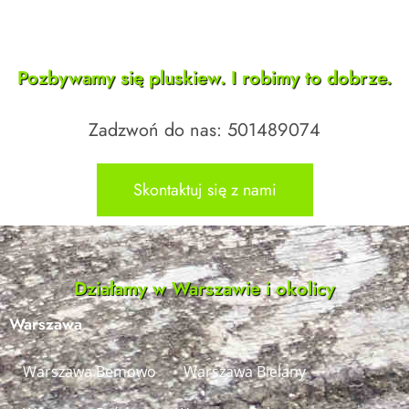
Pozbywamy się pluskiew. I robimy to dobrze.
Zadzwoń do nas: 501489074
Skontaktuj się z nami
Działamy w Warszawie i okolicy
Warszawa
Warszawa Bemowo
Warszawa Bielany