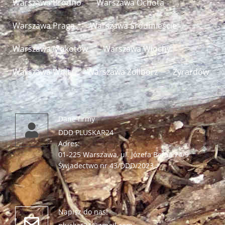
Warszawa Bródno
Warszawa Ochota
Warszawa Praga
Warszawa Śródmieście
Warszawa Mokotów
Warszawa Włochy
Warszawa Wola​
Warszawa Żoliborz
Żyrardów
Dane firmy
DDD PLUSKAR24
Adres:
01-225 Warszawa, ul. Józefa Bema 74/9
Świadectwo nr 43/DDD/2023
Napisz do nas!