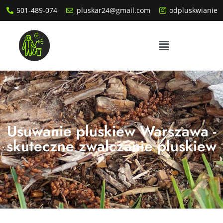
501-489-074
pluskar24@gmail.com
odpluskwianie
Usuwanie pluskiew Warszawa -
skuteczne zwalczanie pluskiew