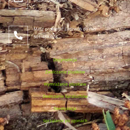
pluskar24@gmail.com
Masz problem? Zadzwoń do nas
501-489-074
Dezynsekcja
Zwalczanie pluskiew
Wymrażanie pluskiew
Zwalczanie karaluchów
Deratyzacja
Sprzątanie po zgonach