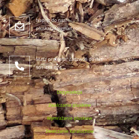
Napisz do nas!
pluskar24@gmail.com
Masz problem? Zadzwoń do nas
501-489-074
Dezynsekcja
Zwalczanie pluskiew
Wymrażanie pluskiew
Zwalczanie karaluchów