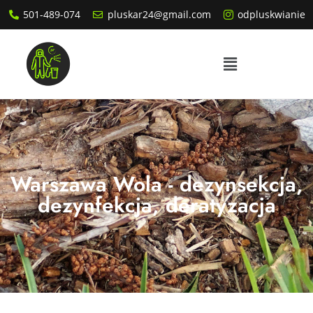
501-489-074
pluskar24@gmail.com
odpluskwianie
Warszawa Wola - dezynsekcja,
dezynfekcja, deratyzacja