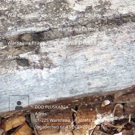
Warszawa Bemowo
Warszawa Bielany
Warszawa Bródno
Warszawa Ochota
Warszawa Praga
Warszawa Śródmieście
Warszawa Mokotów
Warszawa Włochy
Warszawa Wola​
Warszawa Żoliborz
Żyrardów
Dane firmy
DDD PLUSKAR24
Adres:
01-225 Warszawa, ul. Józefa Bema 74/9
Świadectwo nr 43/DDD/2023