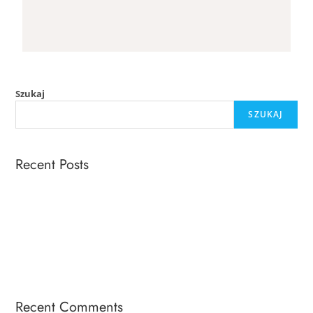
Szukaj
SZUKAJ
Recent Posts
Robaki w domu – jak wytępić robactwo z domu?
Zwalczanie rybików Warszawa
Zwalczanie nornic
Zwalczanie kretów Warszawa
Parownica na pluskwy, wymrażanie Cryonite – termiczne metody
zwalczania pluskiew
Recent Comments