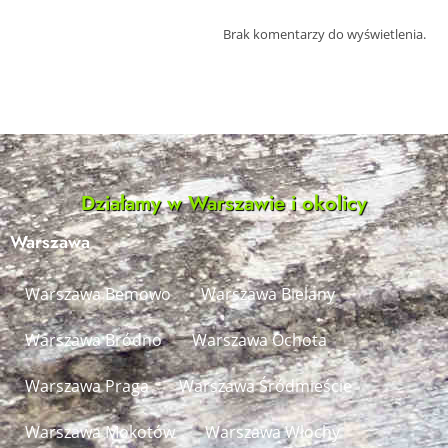
Brak komentarzy do wyświetlenia.
Działamy w Warszawie i okolicy
Warszawa
Warszawa Bemowo
Warszawa Bielany
Warszawa Bródno
Warszawa Ochota
Warszawa Praga
Warszawa Śródmieście
Warszawa Mokotów
Warszawa Włochy