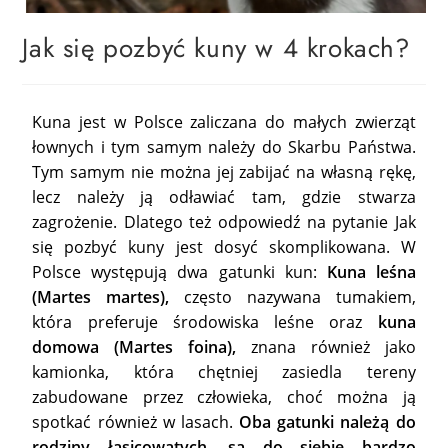
Jak się pozbyć kuny w 4 krokach?
Kuna jest w Polsce zaliczana do małych zwierząt
łownych i tym samym należy do Skarbu Państwa.
Tym samym nie można jej zabijać na własną rękę,
lecz należy ją odławiać tam, gdzie stwarza
zagrożenie. Dlatego też odpowiedź na pytanie Jak
się pozbyć kuny
jest dosyć skomplikowana. W
Polsce występują dwa gatunki kun:
Kuna leśna
(Martes martes),
często nazywana tumakiem,
która preferuje środowiska leśne oraz
kuna
domowa (Martes foina),
znana również jako
kamionka, która chętniej zasiedla tereny
zabudowane przez człowieka, choć można ją
spotkać również w lasach.
Oba gatunki należą do
rodziny łasicowatych, są do siebie bardzo