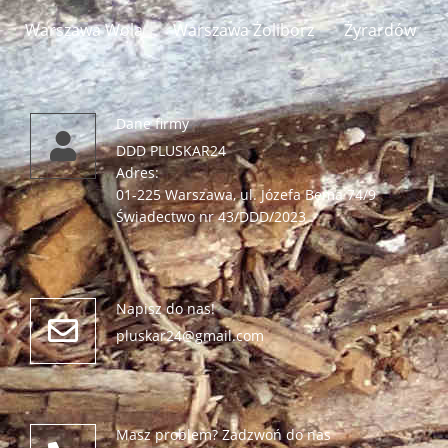
Warszawa Wola​
Warszawa Żoliborz
Żyrardów
Dane firmy
DDD PLUSKAR24
Adres:
01-225 Warszawa, ul. Józefa Bema 74/9
Świadectwo nr 43/DDD/2023
Napisz do nas!
pluskar24@gmail.com
Masz problem? Zadzwoń do nas