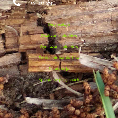
501-489-074
Dezynsekcja
Zwalczanie pluskiew
Wymrażanie pluskiew
Zwalczanie karaluchów
Deratyzacja
Sprzątanie po zgonach